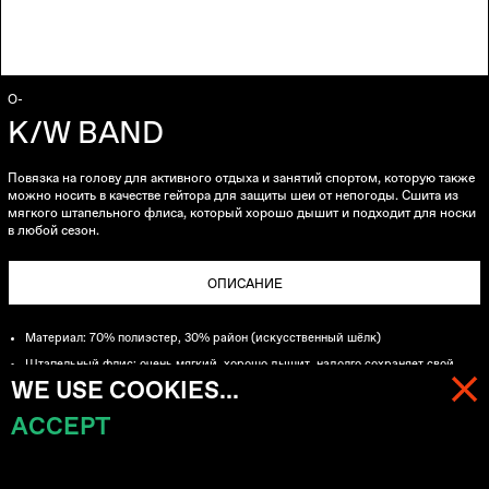
O-
K/W BAND
Повязка на голову для активного отдыха и занятий спортом, которую также
можно носить в качестве гейтора для защиты шеи от непогоды. Сшита из
мягкого штапельного флиса, который хорошо дышит и подходит для носки
в любой сезон.
ОПИСАНИЕ
Материал: 70% полиэстер, 30% район (искусственный шёлк)
Штапельный флис: очень мягкий, хорошо дышит, надолго сохраняет свой
первозданный вид
WE USE COOKIES...
Повязка на голову, прикрывающая уши
ACCEPT
МЕНЮ
КОРЗИНА (
0
)
Можно носить в качестве гейтора для защиты шеи от непогоды
Подходит для носки в любой сезон
Брендированный лейбл на задней стороне