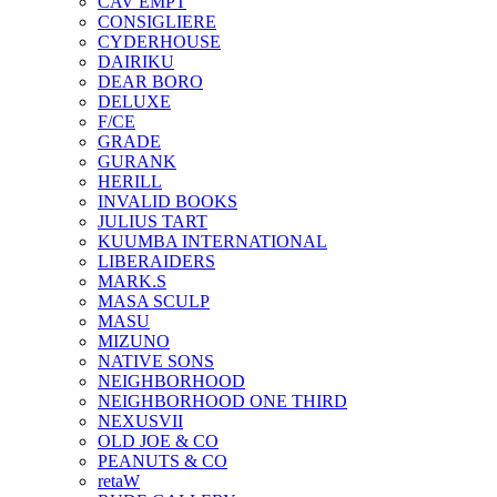
CAV EMPT
CONSIGLIERE
CYDERHOUSE
DAIRIKU
DEAR BORO
DELUXE
F/CE
GRADE
GURANK
HERILL
INVALID BOOKS
JULIUS TART
KUUMBA INTERNATIONAL
LIBERAIDERS
MARK.S
MASA SCULP
MASU
MIZUNO
NATIVE SONS
NEIGHBORHOOD
NEIGHBORHOOD ONE THIRD
NEXUSVII
OLD JOE & CO
PEANUTS & CO
retaW