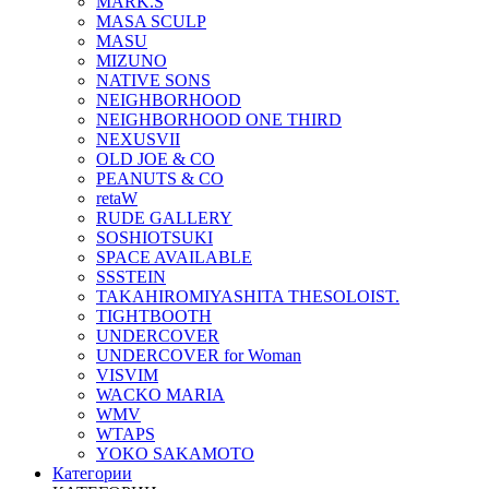
MARK.S
MASA SCULP
MASU
MIZUNO
NATIVE SONS
NEIGHBORHOOD
NEIGHBORHOOD ONE THIRD
NEXUSVII
OLD JOE & CO
PEANUTS & CO
retaW
RUDE GALLERY
SOSHIOTSUKI
SPACE AVAILABLE
SSSTEIN
TAKAHIROMIYASHITA THESOLOIST.
TIGHTBOOTH
UNDERCOVER
UNDERCOVER for Woman
VISVIM
WACKO MARIA
WMV
WTAPS
YOKO SAKAMOTO
Категории