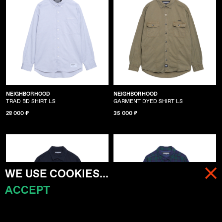
NEIGHBORHOOD
NEIGHBORHOOD
TRAD BD SHIRT LS
GARMENT DYED SHIRT LS
28 000 ₽
35 000 ₽
WE USE COOKIES...
ACCEPT
МЕНЮ
КОРЗИНА (
0
)