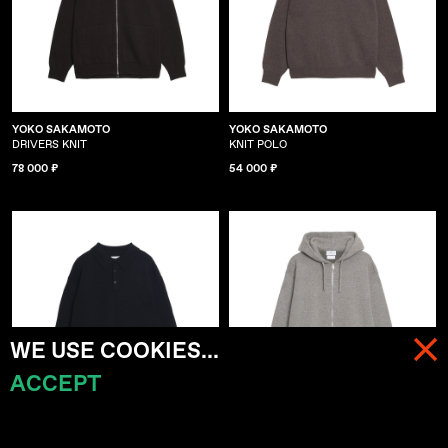
YOKO SAKAMOTO
YOKO SAKAMOTO
DRIVERS KNIT
KNIT POLO
78 000 ₽
54 000 ₽
WE USE COOKIES...
ACCEPT
МЕНЮ
КОРЗИНА (
0
)
YOKO SAKAMOTO
HERILL