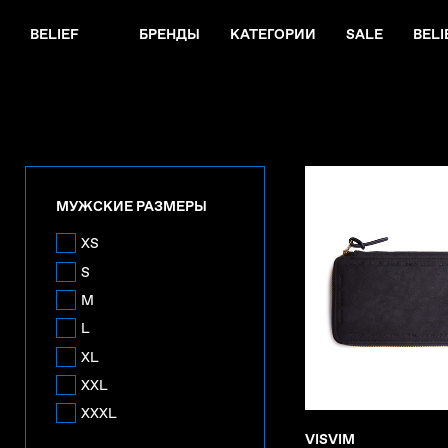
BELIEF
БРЕНДЫ
КАТЕГОРИИ
SALE
BELI
МУЖСКИЕ РАЗМЕРЫ
XS
S
M
L
XL
XXL
XXXL
VISVIM