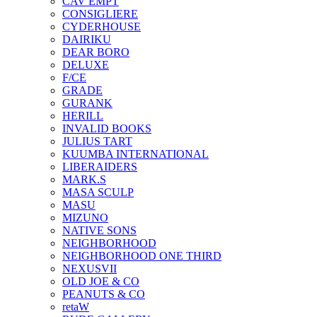
CAV EMPT
CONSIGLIERE
CYDERHOUSE
DAIRIKU
DEAR BORO
DELUXE
F/CE
GRADE
GURANK
HERILL
INVALID BOOKS
JULIUS TART
KUUMBA INTERNATIONAL
LIBERAIDERS
MARK.S
MASA SCULP
MASU
MIZUNO
NATIVE SONS
NEIGHBORHOOD
NEIGHBORHOOD ONE THIRD
NEXUSVII
OLD JOE & CO
PEANUTS & CO
retaW