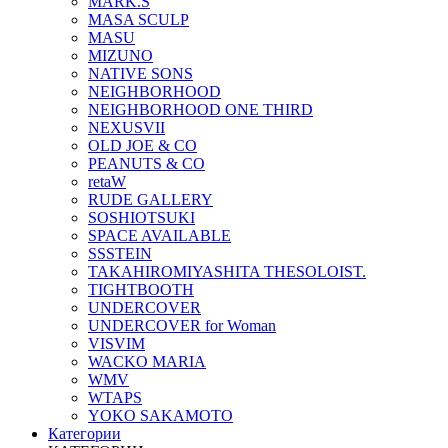
MARK.S
MASA SCULP
MASU
MIZUNO
NATIVE SONS
NEIGHBORHOOD
NEIGHBORHOOD ONE THIRD
NEXUSVII
OLD JOE & CO
PEANUTS & CO
retaW
RUDE GALLERY
SOSHIOTSUKI
SPACE AVAILABLE
SSSTEIN
TAKAHIROMIYASHITA THESOLOIST.
TIGHTBOOTH
UNDERCOVER
UNDERCOVER for Woman
VISVIM
WACKO MARIA
WMV
WTAPS
YOKO SAKAMOTO
Категории