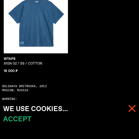
WTAPS
SIGN 02 / SS / COTTON
16 000 ₽
BOLSHAYA DMITROVKA, 20C2
MOSCOW, RUSSIA
WARNING:
COPYING WITHOUT ASKING MAY SERIOUSLY DAMAGE YOUR KARMA
WE USE COOKIES...
© 2026 ALL RIGHTS RESERVED
ACCEPT
МЕНЮ
КОРЗИНА (
0
)