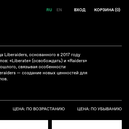
RU
EN
ВХОД
КОРЗИНА (
0
)
 Liberaiders, основанного в 2017 году
в: «Liberate» (освобождать) и «Raiders»
рошлого, связывая особенности
eraiders
—
создание новых ценностей для
пов.
Я
ЦЕНА: ПО ВОЗРАСТАНИЮ
ЦЕНА: ПО УБЫВАНИЮ