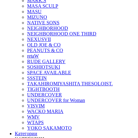
MARK.S
MASA SCULP
MASU
MIZUNO
NATIVE SONS
NEIGHBORHOOD
NEIGHBORHOOD ONE THIRD
NEXUSVII
OLD JOE & CO
PEANUTS & CO
retaW
RUDE GALLERY
SOSHIOTSUKI
SPACE AVAILABLE
SSSTEIN
TAKAHIROMIYASHITA THESOLOIST.
TIGHTBOOTH
UNDERCOVER
UNDERCOVER for Woman
VISVIM
WACKO MARIA
WMV
WTAPS
YOKO SAKAMOTO
Категории