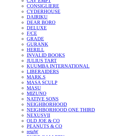
CAV EMPT
CONSIGLIERE
CYDERHOUSE
DAIRIKU
DEAR BORO
DELUXE
F/CE
GRADE
GURANK
HERILL
INVALID BOOKS
JULIUS TART
KUUMBA INTERNATIONAL
LIBERAIDERS
MARK.S
MASA SCULP
MASU
MIZUNO
NATIVE SONS
NEIGHBORHOOD
NEIGHBORHOOD ONE THIRD
NEXUSVII
OLD JOE & CO
PEANUTS & CO
retaW