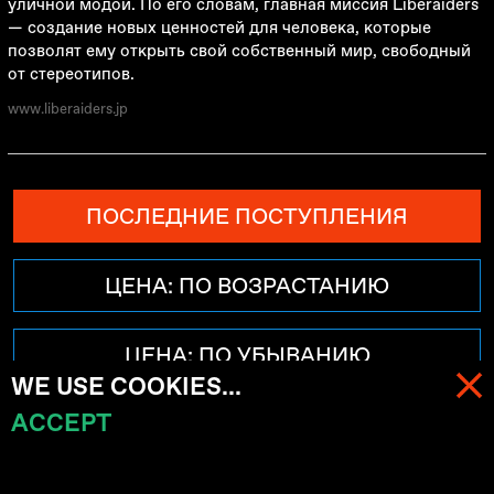
уличной модой. По его словам, главная миссия Liberaiders
—
создание новых ценностей для человека, которые
позволят ему открыть свой собственный мир, свободный
от стереотипов.
www.liberaiders.jp
ПОСЛЕДНИЕ ПОСТУПЛЕНИЯ
ЦЕНА: ПО ВОЗРАСТАНИЮ
ЦЕНА: ПО УБЫВАНИЮ
WE USE COOKIES...
ACCEPT
МЕНЮ
КОРЗИНА (
0
)
ФИЛЬТРЫ