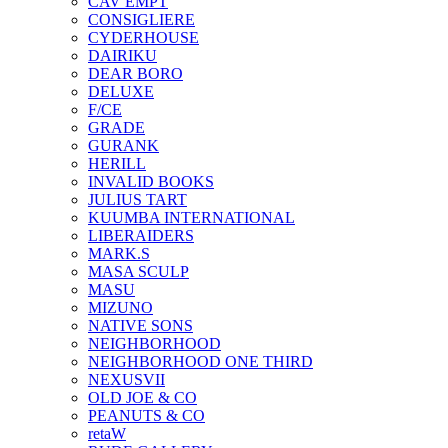
CAV EMPT
CONSIGLIERE
CYDERHOUSE
DAIRIKU
DEAR BORO
DELUXE
F/CE
GRADE
GURANK
HERILL
INVALID BOOKS
JULIUS TART
KUUMBA INTERNATIONAL
LIBERAIDERS
MARK.S
MASA SCULP
MASU
MIZUNO
NATIVE SONS
NEIGHBORHOOD
NEIGHBORHOOD ONE THIRD
NEXUSVII
OLD JOE & CO
PEANUTS & CO
retaW