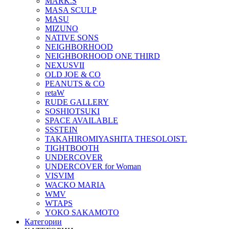
MARK.S
MASA SCULP
MASU
MIZUNO
NATIVE SONS
NEIGHBORHOOD
NEIGHBORHOOD ONE THIRD
NEXUSVII
OLD JOE & CO
PEANUTS & CO
retaW
RUDE GALLERY
SOSHIOTSUKI
SPACE AVAILABLE
SSSTEIN
TAKAHIROMIYASHITA THESOLOIST.
TIGHTBOOTH
UNDERCOVER
UNDERCOVER for Woman
VISVIM
WACKO MARIA
WMV
WTAPS
YOKO SAKAMOTO
Категории