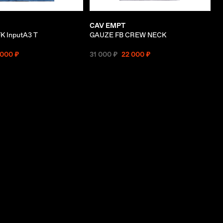
CAV EMPT
 InputA3 T
GAUZE FB CREW NECK
 000 ₽
31 000 ₽
22 000 ₽