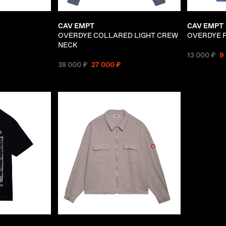
CAV EMPT
CAV EMPT
OVERDYE COLLARED LIGHT CREW
OVERDYE FK
NECK
13 000 ₽
9
38 000 ₽
27 000 ₽