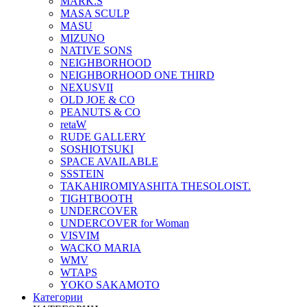
MARK.S
MASA SCULP
MASU
MIZUNO
NATIVE SONS
NEIGHBORHOOD
NEIGHBORHOOD ONE THIRD
NEXUSVII
OLD JOE & CO
PEANUTS & CO
retaW
RUDE GALLERY
SOSHIOTSUKI
SPACE AVAILABLE
SSSTEIN
TAKAHIROMIYASHITA THESOLOIST.
TIGHTBOOTH
UNDERCOVER
UNDERCOVER for Woman
VISVIM
WACKO MARIA
WMV
WTAPS
YOKO SAKAMOTO
Категории