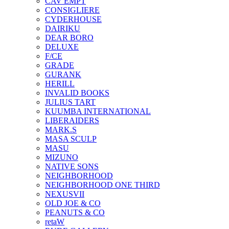
CAV EMPT
CONSIGLIERE
CYDERHOUSE
DAIRIKU
DEAR BORO
DELUXE
F/CE
GRADE
GURANK
HERILL
INVALID BOOKS
JULIUS TART
KUUMBA INTERNATIONAL
LIBERAIDERS
MARK.S
MASA SCULP
MASU
MIZUNO
NATIVE SONS
NEIGHBORHOOD
NEIGHBORHOOD ONE THIRD
NEXUSVII
OLD JOE & CO
PEANUTS & CO
retaW