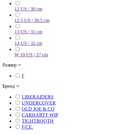
12 US / 30 cm
12.5 US / 30.5 cm
13 US / 31 cm
14 US / 32 cm
W 10 US / 27 cm
Размер
F
Бренд
LIBERAIDERS
UNDERCOVER
OLD JOE & CO
CARHARTT WIP
TIGHTBOOTH
F/CE.