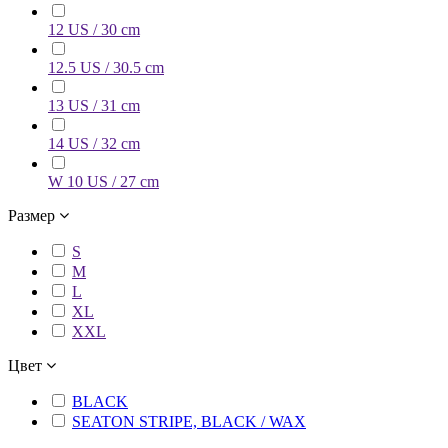
12 US / 30 cm
12.5 US / 30.5 cm
13 US / 31 cm
14 US / 32 cm
W 10 US / 27 cm
Размер
S
M
L
XL
XXL
Цвет
BLACK
SEATON STRIPE, BLACK / WAX