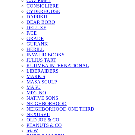
CAV EMPT
CONSIGLIERE
CYDERHOUSE
DAIRIKU
DEAR BORO
DELUXE
F/CE
GRADE
GURANK
HERILL
INVALID BOOKS
JULIUS TART
KUUMBA INTERNATIONAL
LIBERAIDERS
MARK.S
MASA SCULP
MASU
MIZUNO
NATIVE SONS
NEIGHBORHOOD
NEIGHBORHOOD ONE THIRD
NEXUSVII
OLD JOE & CO
PEANUTS & CO
retaW