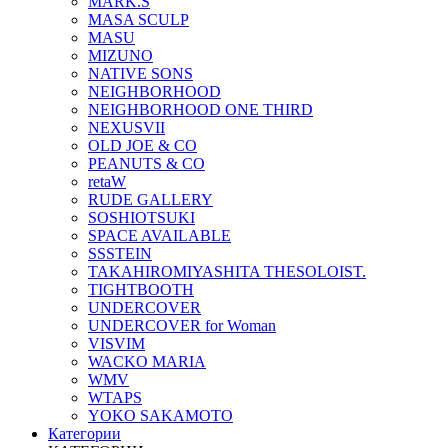
MARK.S
MASA SCULP
MASU
MIZUNO
NATIVE SONS
NEIGHBORHOOD
NEIGHBORHOOD ONE THIRD
NEXUSVII
OLD JOE & CO
PEANUTS & CO
retaW
RUDE GALLERY
SOSHIOTSUKI
SPACE AVAILABLE
SSSTEIN
TAKAHIROMIYASHITA THESOLOIST.
TIGHTBOOTH
UNDERCOVER
UNDERCOVER for Woman
VISVIM
WACKO MARIA
WMV
WTAPS
YOKO SAKAMOTO
Категории