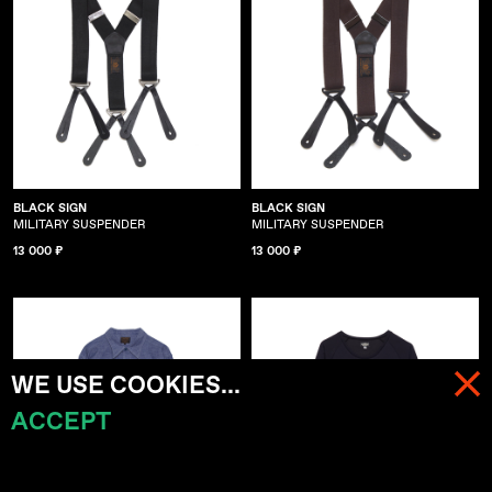
BLACK SIGN
BLACK SIGN
MILITARY SUSPENDER
MILITARY SUSPENDER
13 000 ₽
13 000 ₽
WE USE COOKIES...
ACCEPT
МЕНЮ
КОРЗИНА (
0
)