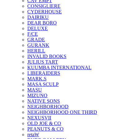
CAV EMPT
CONSIGLIERE
CYDERHOUSE
DAIRIKU
DEAR BORO
DELUXE
F/CE
GRADE
GURANK
HERILL
INVALID BOOKS
JULIUS TART
KUUMBA INTERNATIONAL
LIBERAIDERS
MARK.S
MASA SCULP
MASU
MIZUNO
NATIVE SONS
NEIGHBORHOOD
NEIGHBORHOOD ONE THIRD
NEXUSVII
OLD JOE & CO
PEANUTS & CO
retaW