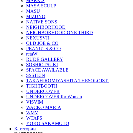
MARK.S
MASA SCULP
MASU
MIZUNO
NATIVE SONS
NEIGHBORHOOD
NEIGHBORHOOD ONE THIRD
NEXUSVII
OLD JOE & CO
PEANUTS & CO
retaW
RUDE GALLERY
SOSHIOTSUKI
SPACE AVAILABLE
SSSTEIN
TAKAHIROMIYASHITA THESOLOIST.
TIGHTBOOTH
UNDERCOVER
UNDERCOVER for Woman
VISVIM
WACKO MARIA
WMV
WTAPS
YOKO SAKAMOTO
Категории