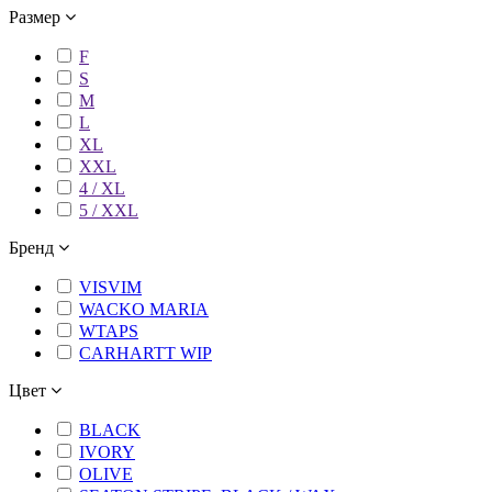
Размер
F
S
M
L
XL
XXL
4 / XL
5 / XXL
Бренд
VISVIM
WACKO MARIA
WTAPS
CARHARTT WIP
Цвет
BLACK
IVORY
OLIVE