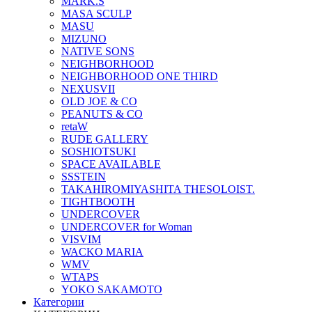
MARK.S
MASA SCULP
MASU
MIZUNO
NATIVE SONS
NEIGHBORHOOD
NEIGHBORHOOD ONE THIRD
NEXUSVII
OLD JOE & CO
PEANUTS & CO
retaW
RUDE GALLERY
SOSHIOTSUKI
SPACE AVAILABLE
SSSTEIN
TAKAHIROMIYASHITA THESOLOIST.
TIGHTBOOTH
UNDERCOVER
UNDERCOVER for Woman
VISVIM
WACKO MARIA
WMV
WTAPS
YOKO SAKAMOTO
Категории