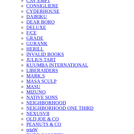
CAV EMPT
CONSIGLIERE
CYDERHOUSE
DAIRIKU
DEAR BORO
DELUXE
F/CE
GRADE
GURANK
HERILL
INVALID BOOKS
JULIUS TART
KUUMBA INTERNATIONAL
LIBERAIDERS
MARK.S
MASA SCULP
MASU
MIZUNO
NATIVE SONS
NEIGHBORHOOD
NEIGHBORHOOD ONE THIRD
NEXUSVII
OLD JOE & CO
PEANUTS & CO
retaW