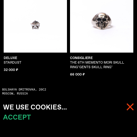
DELUXE
CONSIGLIERE
STARDUST
THE 6TH MEMENTO MORI SKULL
RING"GENTS SKULL RING"
32 000 ₽
66 000 ₽
BOLSHAYA DMITROVKA, 20C2
MOSCOW, RUSSIA
WARNING:
WE USE COOKIES...
COPYING WITHOUT ASKING MAY SERIOUSLY DAMAGE YOUR KARMA
© 2026 ALL RIGHTS RESERVED
ACCEPT
МЕНЮ
КОРЗИНА (
0
)