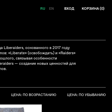
RU
EN
ВХОД
КОРЗИНА (
0
)
 Liberaiders, основанного в 2017 году
в: «Liberate» (освобождать) и «Raiders»
рошлого, связывая особенности
eraiders
—
создание новых ценностей для
пов.
Я
ЦЕНА: ПО ВОЗРАСТАНИЮ
ЦЕНА: ПО УБЫВАНИЮ