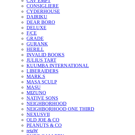
CAV EMPT
CONSIGLIERE
CYDERHOUSE
DAIRIKU
DEAR BORO
DELUXE
F/CE
GRADE
GURANK
HERILL
INVALID BOOKS
JULIUS TART
KUUMBA INTERNATIONAL
LIBERAIDERS
MARK.S
MASA SCULP
MASU
MIZUNO
NATIVE SONS
NEIGHBORHOOD
NEIGHBORHOOD ONE THIRD
NEXUSVII
OLD JOE & CO
PEANUTS & CO
retaW