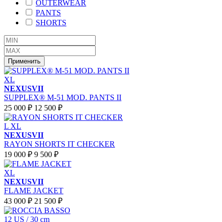
OUTERWEAR
PANTS
SHORTS
Применить
XL
NEXUSVII
SUPPLEX® M-51 MOD. PANTS II
25 000 ₽
12 500 ₽
L
XL
NEXUSVII
RAYON SHORTS IT CHECKER
19 000 ₽
9 500 ₽
XL
NEXUSVII
FLAME JACKET
43 000 ₽
21 500 ₽
12 US / 30 cm