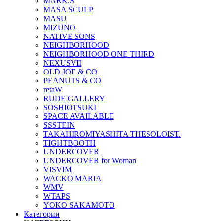
MARK.S
MASA SCULP
MASU
MIZUNO
NATIVE SONS
NEIGHBORHOOD
NEIGHBORHOOD ONE THIRD
NEXUSVII
OLD JOE & CO
PEANUTS & CO
retaW
RUDE GALLERY
SOSHIOTSUKI
SPACE AVAILABLE
SSSTEIN
TAKAHIROMIYASHITA THESOLOIST.
TIGHTBOOTH
UNDERCOVER
UNDERCOVER for Woman
VISVIM
WACKO MARIA
WMV
WTAPS
YOKO SAKAMOTO
Категории