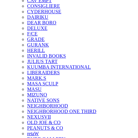
CAV EMPT
CONSIGLIERE
CYDERHOUSE
DAIRIKU
DEAR BORO
DELUXE
F/CE
GRADE
GURANK
HERILL
INVALID BOOKS
JULIUS TART
KUUMBA INTERNATIONAL
LIBERAIDERS
MARK.S
MASA SCULP
MASU
MIZUNO
NATIVE SONS
NEIGHBORHOOD
NEIGHBORHOOD ONE THIRD
NEXUSVII
OLD JOE & CO
PEANUTS & CO
retaW