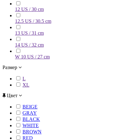
12 US / 30 cm
12.5 US / 30.5 cm
13 US / 31 cm
14 US / 32 cm
W 10 US / 27 cm
Размер
L
XL
Цвет
BEIGE
GRAY
BLACK
WHITE
BROWN
RED