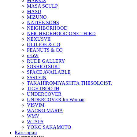
MARK.S
MASA SCULP
MASU
MIZUNO
NATIVE SONS
NEIGHBORHOOD
NEIGHBORHOOD ONE THIRD
NEXUSVII
OLD JOE & CO
PEANUTS & CO
retaW
RUDE GALLERY
SOSHIOTSUKI
SPACE AVAILABLE
SSSTEIN
TAKAHIROMIYASHITA THESOLOIST.
TIGHTBOOTH
UNDERCOVER
UNDERCOVER for Woman
VISVIM
WACKO MARIA
WMV
WTAPS
YOKO SAKAMOTO
Категории