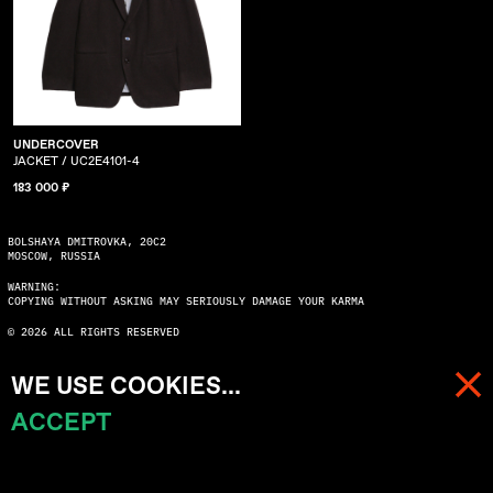
UNDERCOVER
JACKET / UC2E4101-4
183 000 ₽
BOLSHAYA DMITROVKA, 20C2
MOSCOW, RUSSIA
WARNING:
COPYING WITHOUT ASKING MAY SERIOUSLY DAMAGE YOUR KARMA
© 2026 ALL RIGHTS RESERVED
WE USE COOKIES...
ACCEPT
МЕНЮ
КОРЗИНА (
0
)