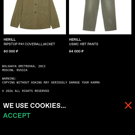
HERILL
HERILL
RIPSTOP P41 COVERALLJACKET
USMC HBT PANTS
60 000 ₽
64 000 ₽
BOLSHAYA DMITROVKA, 20C2
MOSCOW, RUSSIA
WARNING:
COPYING WITHOUT ASKING MAY SERIOUSLY DAMAGE YOUR KARMA
© 2026 ALL RIGHTS RESERVED
WE USE COOKIES...
ACCEPT
МЕНЮ
КОРЗИНА (
0
)