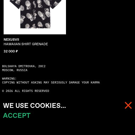
NEXUSVII
HAWAIIAN SHIRT GRENADE
32 000 ₽
BOLSHAYA DMITROVKA, 20C2
MOSCOW, RUSSIA
WARNING:
COPYING WITHOUT ASKING MAY SERIOUSLY DAMAGE YOUR KARMA
© 2026 ALL RIGHTS RESERVED
WE USE COOKIES...
ACCEPT
МЕНЮ
КОРЗИНА (
0
)