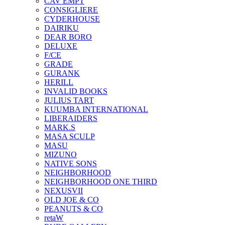
CAV EMPT
CONSIGLIERE
CYDERHOUSE
DAIRIKU
DEAR BORO
DELUXE
F/CE
GRADE
GURANK
HERILL
INVALID BOOKS
JULIUS TART
KUUMBA INTERNATIONAL
LIBERAIDERS
MARK.S
MASA SCULP
MASU
MIZUNO
NATIVE SONS
NEIGHBORHOOD
NEIGHBORHOOD ONE THIRD
NEXUSVII
OLD JOE & CO
PEANUTS & CO
retaW