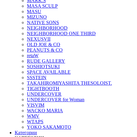
MARK.S
MASA SCULP
MASU
MIZUNO
NATIVE SONS
NEIGHBORHOOD
NEIGHBORHOOD ONE THIRD
NEXUSVII
OLD JOE & CO
PEANUTS & CO
retaW
RUDE GALLERY
SOSHIOTSUKI
SPACE AVAILABLE
SSSTEIN
TAKAHIROMIYASHITA THESOLOIST.
TIGHTBOOTH
UNDERCOVER
UNDERCOVER for Woman
VISVIM
WACKO MARIA
WMV
WTAPS
YOKO SAKAMOTO
Категории