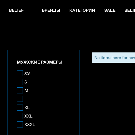
BELIEF
БРЕНДЫ
КАТЕГОРИИ
SALE
BELI
No items here for no
МУЖСКИЕ РАЗМЕРЫ
XS
S
M
L
XL
XXL
XXXL