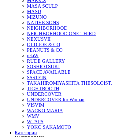
MARK.S
MASA SCULP
MASU
MIZUNO
NATIVE SONS
NEIGHBORHOOD
NEIGHBORHOOD ONE THIRD
NEXUSVII
OLD JOE & CO
PEANUTS & CO
retaW
RUDE GALLERY
SOSHIOTSUKI
SPACE AVAILABLE
SSSTEIN
TAKAHIROMIYASHITA THESOLOIST.
TIGHTBOOTH
UNDERCOVER
UNDERCOVER for Woman
VISVIM
WACKO MARIA
WMV
WTAPS
YOKO SAKAMOTO
Категории