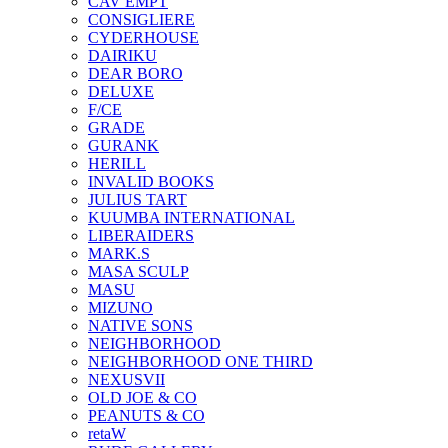
CAV EMPT
CONSIGLIERE
CYDERHOUSE
DAIRIKU
DEAR BORO
DELUXE
F/CE
GRADE
GURANK
HERILL
INVALID BOOKS
JULIUS TART
KUUMBA INTERNATIONAL
LIBERAIDERS
MARK.S
MASA SCULP
MASU
MIZUNO
NATIVE SONS
NEIGHBORHOOD
NEIGHBORHOOD ONE THIRD
NEXUSVII
OLD JOE & CO
PEANUTS & CO
retaW