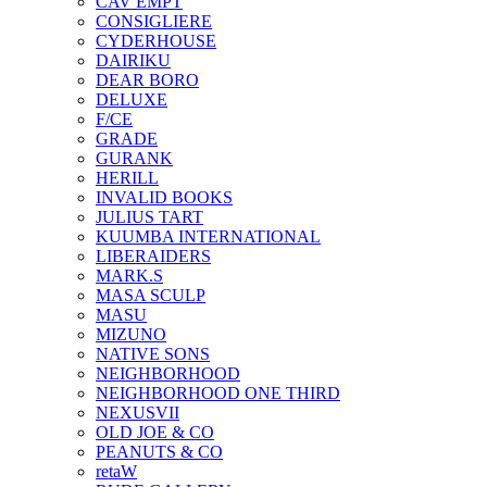
CAV EMPT
CONSIGLIERE
CYDERHOUSE
DAIRIKU
DEAR BORO
DELUXE
F/CE
GRADE
GURANK
HERILL
INVALID BOOKS
JULIUS TART
KUUMBA INTERNATIONAL
LIBERAIDERS
MARK.S
MASA SCULP
MASU
MIZUNO
NATIVE SONS
NEIGHBORHOOD
NEIGHBORHOOD ONE THIRD
NEXUSVII
OLD JOE & CO
PEANUTS & CO
retaW