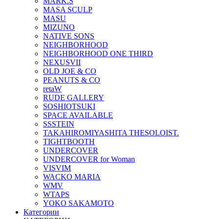
MARK.S
MASA SCULP
MASU
MIZUNO
NATIVE SONS
NEIGHBORHOOD
NEIGHBORHOOD ONE THIRD
NEXUSVII
OLD JOE & CO
PEANUTS & CO
retaW
RUDE GALLERY
SOSHIOTSUKI
SPACE AVAILABLE
SSSTEIN
TAKAHIROMIYASHITA THESOLOIST.
TIGHTBOOTH
UNDERCOVER
UNDERCOVER for Woman
VISVIM
WACKO MARIA
WMV
WTAPS
YOKO SAKAMOTO
Категории