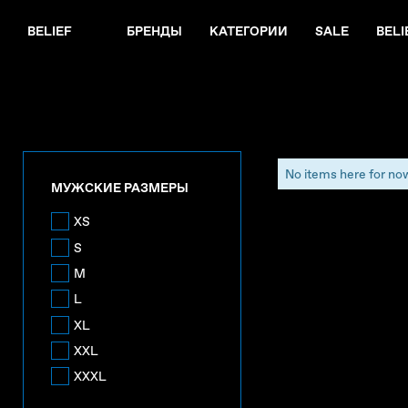
BELIEF
БРЕНДЫ
КАТЕГОРИИ
SALE
BELI
No items here for no
МУЖСКИЕ РАЗМЕРЫ
XS
S
M
L
XL
XXL
XXXL