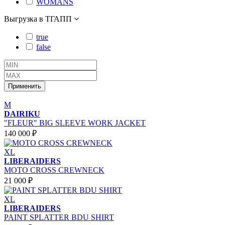
WOMANS
Выгрузка в ТГАПП
true
false
Применить
M
DAIRIKU
"FLEUR" BIG SLEEVE WORK JACKET
140 000 ₽
XL
LIBERAIDERS
MOTO CROSS CREWNECK
21 000 ₽
XL
LIBERAIDERS
PAINT SPLATTER BDU SHIRT