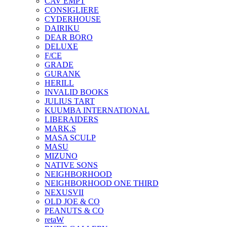
CAV EMPT
CONSIGLIERE
CYDERHOUSE
DAIRIKU
DEAR BORO
DELUXE
F/CE
GRADE
GURANK
HERILL
INVALID BOOKS
JULIUS TART
KUUMBA INTERNATIONAL
LIBERAIDERS
MARK.S
MASA SCULP
MASU
MIZUNO
NATIVE SONS
NEIGHBORHOOD
NEIGHBORHOOD ONE THIRD
NEXUSVII
OLD JOE & CO
PEANUTS & CO
retaW