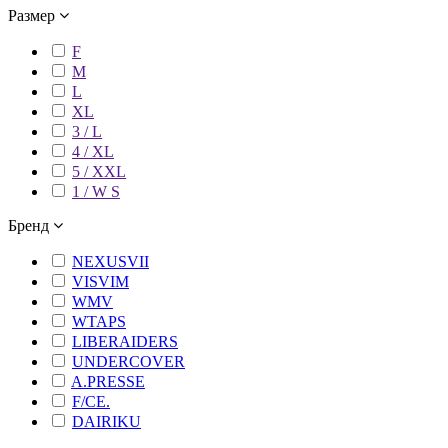
Размер
F
M
L
XL
3 / L
4 / XL
5 / XXL
1 / W S
Бренд
NEXUSVII
VISVIM
WMV
WTAPS
LIBERAIDERS
UNDERCOVER
A.PRESSE
F/CE.
DAIRIKU