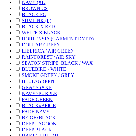
NAVY (XL)
BROWN CS
BLACK FG
SUMI INK (L)
BLACK X RED
WHITE X BLACK
HORTENSIA (GARMENT DYED)
DOLLAR GREEN
LIBERICA / AIR GREEN
RAINFOREST / AIR SKY
SEATON STRIPE, BLACK / WAX
BLUEBIRD / WHITE
SMOKE GREEN / GREY
BLUE×GREEN
GRAY×SAXE
NAVY×PURPLE
FADE GREEN
BLACKxBEIGE
FADE NAVY
BEIGExBLACK
DEEP LAGOON
DEEP BLACK
HAKUTURU-ZU