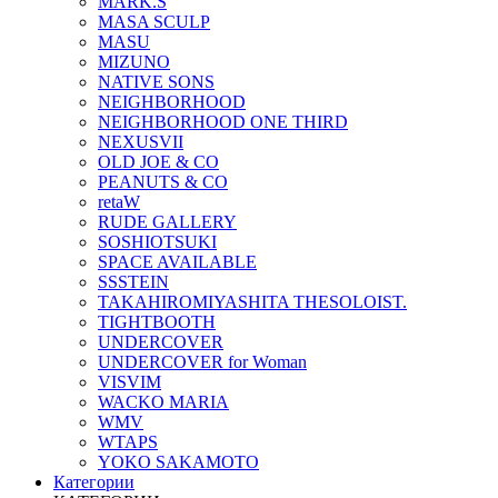
MARK.S
MASA SCULP
MASU
MIZUNO
NATIVE SONS
NEIGHBORHOOD
NEIGHBORHOOD ONE THIRD
NEXUSVII
OLD JOE & CO
PEANUTS & CO
retaW
RUDE GALLERY
SOSHIOTSUKI
SPACE AVAILABLE
SSSTEIN
TAKAHIROMIYASHITA THESOLOIST.
TIGHTBOOTH
UNDERCOVER
UNDERCOVER for Woman
VISVIM
WACKO MARIA
WMV
WTAPS
YOKO SAKAMOTO
Категории