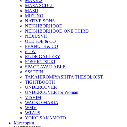
MARK.S
MASA SCULP
MASU
MIZUNO
NATIVE SONS
NEIGHBORHOOD
NEIGHBORHOOD ONE THIRD
NEXUSVII
OLD JOE & CO
PEANUTS & CO
retaW
RUDE GALLERY
SOSHIOTSUKI
SPACE AVAILABLE
SSSTEIN
TAKAHIROMIYASHITA THESOLOIST.
TIGHTBOOTH
UNDERCOVER
UNDERCOVER for Woman
VISVIM
WACKO MARIA
WMV
WTAPS
YOKO SAKAMOTO
Категории