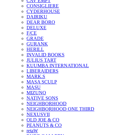
CAV EMPT
CONSIGLIERE
CYDERHOUSE
DAIRIKU
DEAR BORO
DELUXE
F/CE
GRADE
GURANK
HERILL
INVALID BOOKS
JULIUS TART
KUUMBA INTERNATIONAL
LIBERAIDERS
MARK.S
MASA SCULP
MASU
MIZUNO
NATIVE SONS
NEIGHBORHOOD
NEIGHBORHOOD ONE THIRD
NEXUSVII
OLD JOE & CO
PEANUTS & CO
retaW