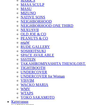
MARK.S
MASA SCULP
MASU
MIZUNO
NATIVE SONS
NEIGHBORHOOD
NEIGHBORHOOD ONE THIRD
NEXUSVII
OLD JOE & CO
PEANUTS & CO
retaW
RUDE GALLERY
SOSHIOTSUKI
SPACE AVAILABLE
SSSTEIN
TAKAHIROMIYASHITA THESOLOIST.
TIGHTBOOTH
UNDERCOVER
UNDERCOVER for Woman
VISVIM
WACKO MARIA
WMV
WTAPS
YOKO SAKAMOTO
Категории