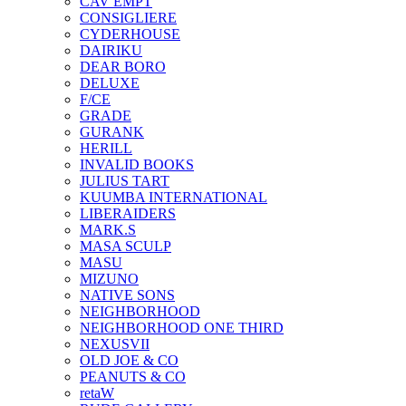
CAV EMPT
CONSIGLIERE
CYDERHOUSE
DAIRIKU
DEAR BORO
DELUXE
F/CE
GRADE
GURANK
HERILL
INVALID BOOKS
JULIUS TART
KUUMBA INTERNATIONAL
LIBERAIDERS
MARK.S
MASA SCULP
MASU
MIZUNO
NATIVE SONS
NEIGHBORHOOD
NEIGHBORHOOD ONE THIRD
NEXUSVII
OLD JOE & CO
PEANUTS & CO
retaW