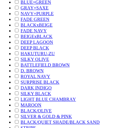
BLUE×GREEN
GRAY×SAXE
NAVY×PURPLE
FADE GREEN
BLACKxBEIGE
FADE NAVY
BEIGExBLACK
DEEP LAGOON
DEEP BLACK
HAKUTURU-ZU
SILKY OLIVE
BATTLEFIELD BROWN
D. BROWN
ROYAL NAVY
SURPRISE BLACK
DARK INDIGO
SILKY BLACK
LIGHT BLUE CHAMBRAY
MAROON
BLACK/OLIVE
SILVER & GOLD & PINK
BLACK/QUIET SHADE/BLACK SAND
STRIPE