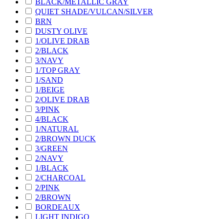
BLACK/METALLIC GRAY
QUIET SHADE/VULCAN/SILVER
BRN
DUSTY OLIVE
1/OLIVE DRAB
2/BLACK
3/NAVY
1/TOP GRAY
1/SAND
1/BEIGE
2/OLIVE DRAB
3/PINK
4/BLACK
1/NATURAL
2/BROWN DUCK
3/GREEN
2/NAVY
1/BLACK
2/CHARCOAL
2/PINK
2/BROWN
BORDEAUX
LIGHT INDIGO