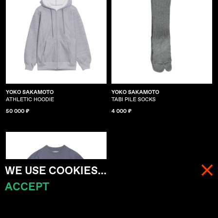
YOKO SAKAMOTO
YOKO SAKAMOTO
ATHLETIC HOODIE
TABI PILE SOCKS
50 000 ₽
4 000 ₽
WE USE COOKIES...
ACCEPT
МЕНЮ
КОРЗИНА (
0
)