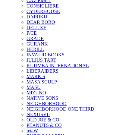
CAV EMPT
CONSIGLIERE
CYDERHOUSE
DAIRIKU
DEAR BORO
DELUXE
F/CE
GRADE
GURANK
HERILL
INVALID BOOKS
JULIUS TART
KUUMBA INTERNATIONAL
LIBERAIDERS
MARK.S
MASA SCULP
MASU
MIZUNO
NATIVE SONS
NEIGHBORHOOD
NEIGHBORHOOD ONE THIRD
NEXUSVII
OLD JOE & CO
PEANUTS & CO
retaW