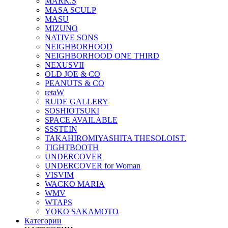
MARK.S
MASA SCULP
MASU
MIZUNO
NATIVE SONS
NEIGHBORHOOD
NEIGHBORHOOD ONE THIRD
NEXUSVII
OLD JOE & CO
PEANUTS & CO
retaW
RUDE GALLERY
SOSHIOTSUKI
SPACE AVAILABLE
SSSTEIN
TAKAHIROMIYASHITA THESOLOIST.
TIGHTBOOTH
UNDERCOVER
UNDERCOVER for Woman
VISVIM
WACKO MARIA
WMV
WTAPS
YOKO SAKAMOTO
Категории