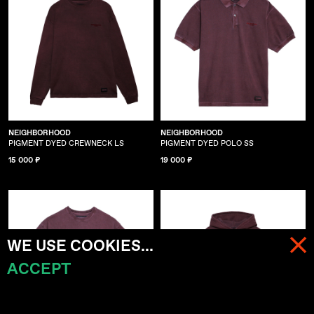
NEIGHBORHOOD
NEIGHBORHOOD
PIGMENT DYED CREWNECK LS
PIGMENT DYED POLO SS
15 000 ₽
19 000 ₽
WE USE COOKIES...
ACCEPT
МЕНЮ
КОРЗИНА (
0
)