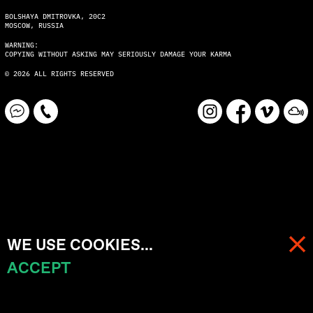
BOLSHAYA DMITROVKA, 20C2
MOSCOW, RUSSIA
WARNING:
COPYING WITHOUT ASKING MAY SERIOUSLY DAMAGE YOUR KARMA
© 2026 ALL RIGHTS RESERVED
WE USE COOKIES...
ACCEPT
МЕНЮ
КОРЗИНА (
0
)