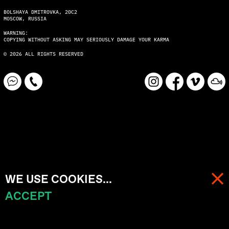
BOLSHAYA DMITROVKA, 20C2
MOSCOW, RUSSIA
WARNING:
COPYING WITHOUT ASKING MAY SERIOUSLY DAMAGE YOUR KARMA
© 2026 ALL RIGHTS RESERVED
WE USE COOKIES...
ACCEPT
МЕНЮ
КОРЗИНА (
0
)