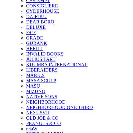
CAV EMPT
CONSIGLIERE
CYDERHOUSE
DAIRIKU
DEAR BORO
DELUXE
F/CE
GRADE
GURANK
HERILL
INVALID BOOKS
JULIUS TART
KUUMBA INTERNATIONAL
LIBERAIDERS
MARK.S
MASA SCULP
MASU
MIZUNO
NATIVE SONS
NEIGHBORHOOD
NEIGHBORHOOD ONE THIRD
NEXUSVII
OLD JOE & CO
PEANUTS & CO
retaW