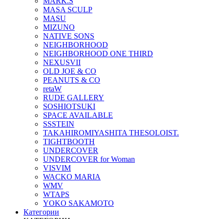
MARK.S
MASA SCULP
MASU
MIZUNO
NATIVE SONS
NEIGHBORHOOD
NEIGHBORHOOD ONE THIRD
NEXUSVII
OLD JOE & CO
PEANUTS & CO
retaW
RUDE GALLERY
SOSHIOTSUKI
SPACE AVAILABLE
SSSTEIN
TAKAHIROMIYASHITA THESOLOIST.
TIGHTBOOTH
UNDERCOVER
UNDERCOVER for Woman
VISVIM
WACKO MARIA
WMV
WTAPS
YOKO SAKAMOTO
Категории