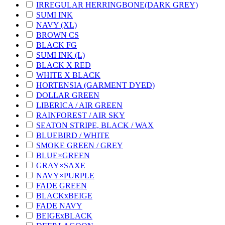
IRREGULAR HERRINGBONE(DARK GREY)
SUMI INK
NAVY (XL)
BROWN CS
BLACK FG
SUMI INK (L)
BLACK X RED
WHITE X BLACK
HORTENSIA (GARMENT DYED)
DOLLAR GREEN
LIBERICA / AIR GREEN
RAINFOREST / AIR SKY
SEATON STRIPE, BLACK / WAX
BLUEBIRD / WHITE
SMOKE GREEN / GREY
BLUE×GREEN
GRAY×SAXE
NAVY×PURPLE
FADE GREEN
BLACKxBEIGE
FADE NAVY
BEIGExBLACK