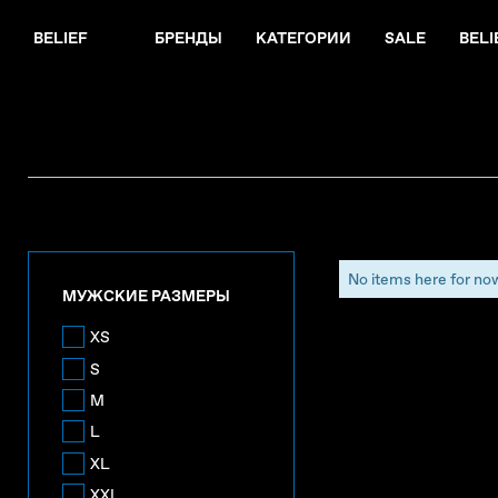
BELIEF
БРЕНДЫ
КАТЕГОРИИ
SALE
BELI
No items here for no
МУЖСКИЕ РАЗМЕРЫ
XS
S
M
L
XL
XXL