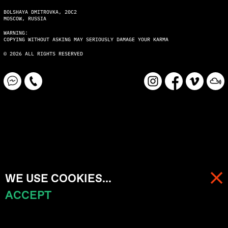
BOLSHAYA DMITROVKA, 20C2
MOSCOW, RUSSIA
WARNING:
COPYING WITHOUT ASKING MAY SERIOUSLY DAMAGE YOUR KARMA
© 2026 ALL RIGHTS RESERVED
WE USE COOKIES...
ACCEPT
МЕНЮ
КОРЗИНА (
0
)