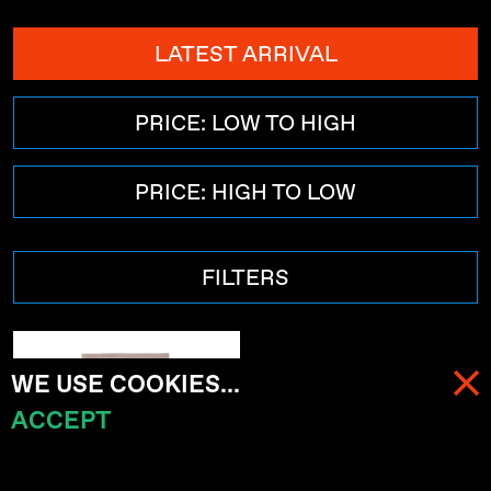
LATEST ARRIVAL
PRICE: LOW TO HIGH
PRICE: HIGH TO LOW
FILTERS
WE USE COOKIES...
ACCEPT
MENU
CART (
0
)