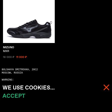
MIZUNO
MXR
16 000 ₽
11 000 ₽
BOLSHAYA DMITROVKA, 20C2
MOSCOW, RUSSIA
WARNING:
COPYING WITHOUT ASKING MAY SERIOUSLY DAMAGE YOUR KARMA
WE USE COOKIES...
© 2026 ALL RIGHTS RESERVED
ACCEPT
МЕНЮ
КОРЗИНА (
0
)