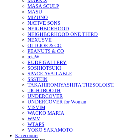
MARK.S
MASA SCULP
MASU
MIZUNO
NATIVE SONS
NEIGHBORHOOD
NEIGHBORHOOD ONE THIRD
NEXUSVII
OLD JOE & CO
PEANUTS & CO
retaW
RUDE GALLERY
SOSHIOTSUKI
SPACE AVAILABLE
SSSTEIN
TAKAHIROMIYASHITA THESOLOIST.
TIGHTBOOTH
UNDERCOVER
UNDERCOVER for Woman
VISVIM
WACKO MARIA
WMV
WTAPS
YOKO SAKAMOTO
Категории