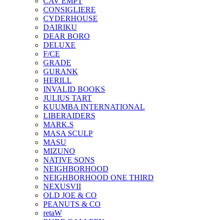
CAV EMPT
CONSIGLIERE
CYDERHOUSE
DAIRIKU
DEAR BORO
DELUXE
F/CE
GRADE
GURANK
HERILL
INVALID BOOKS
JULIUS TART
KUUMBA INTERNATIONAL
LIBERAIDERS
MARK.S
MASA SCULP
MASU
MIZUNO
NATIVE SONS
NEIGHBORHOOD
NEIGHBORHOOD ONE THIRD
NEXUSVII
OLD JOE & CO
PEANUTS & CO
retaW