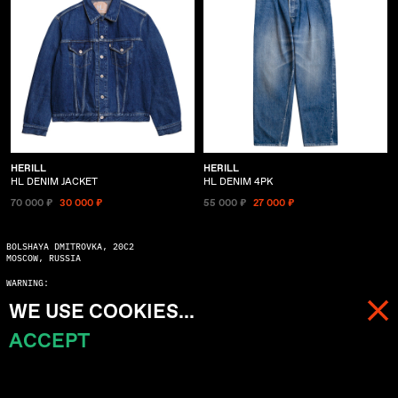
HERILL
HERILL
HL DENIM JACKET
HL DENIM 4PK
70 000 ₽
30 000 ₽
55 000 ₽
27 000 ₽
BOLSHAYA DMITROVKA, 20C2
MOSCOW, RUSSIA
WARNING:
COPYING WITHOUT ASKING MAY SERIOUSLY DAMAGE YOUR KARMA
WE USE COOKIES...
© 2026 ALL RIGHTS RESERVED
ACCEPT
МЕНЮ
КОРЗИНА (
0
)