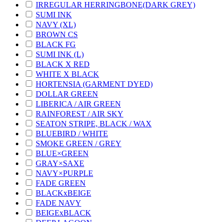
IRREGULAR HERRINGBONE(DARK GREY)
SUMI INK
NAVY (XL)
BROWN CS
BLACK FG
SUMI INK (L)
BLACK X RED
WHITE X BLACK
HORTENSIA (GARMENT DYED)
DOLLAR GREEN
LIBERICA / AIR GREEN
RAINFOREST / AIR SKY
SEATON STRIPE, BLACK / WAX
BLUEBIRD / WHITE
SMOKE GREEN / GREY
BLUE×GREEN
GRAY×SAXE
NAVY×PURPLE
FADE GREEN
BLACKxBEIGE
FADE NAVY
BEIGExBLACK