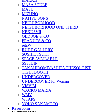
MARK.S
MASA SCULP
MASU
MIZUNO
NATIVE SONS
NEIGHBORHOOD
NEIGHBORHOOD ONE THIRD
NEXUSVII
OLD JOE & CO
PEANUTS & CO
retaW
RUDE GALLERY
SOSHIOTSUKI
SPACE AVAILABLE
SSSTEIN
TAKAHIROMIYASHITA THESOLOIST.
TIGHTBOOTH
UNDERCOVER
UNDERCOVER for Woman
VISVIM
WACKO MARIA
WMV
WTAPS
YOKO SAKAMOTO
Категории