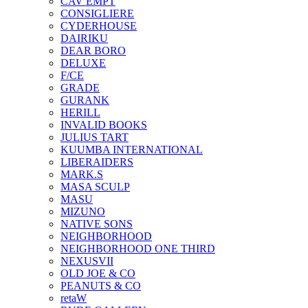
CAV EMPT
CONSIGLIERE
CYDERHOUSE
DAIRIKU
DEAR BORO
DELUXE
F/CE
GRADE
GURANK
HERILL
INVALID BOOKS
JULIUS TART
KUUMBA INTERNATIONAL
LIBERAIDERS
MARK.S
MASA SCULP
MASU
MIZUNO
NATIVE SONS
NEIGHBORHOOD
NEIGHBORHOOD ONE THIRD
NEXUSVII
OLD JOE & CO
PEANUTS & CO
retaW