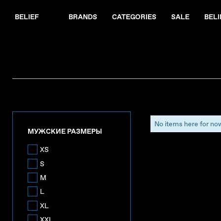
BELIEF
BRANDS
CATEGORIES
SALE
BELI
No items here for no
МУЖСКИЕ РАЗМЕРЫ
XS
S
M
L
XL
XXL