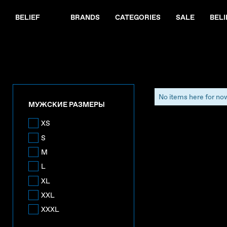
BELIEF
BRANDS
CATEGORIES
SALE
BELI
No items here for no
МУЖСКИЕ РАЗМЕРЫ
XS
S
M
L
XL
XXL
XXXL