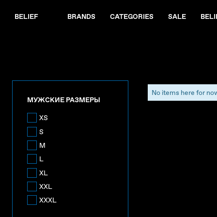
BELIEF
BRANDS
CATEGORIES
SALE
BELI
No items here for no
МУЖСКИЕ РАЗМЕРЫ
XS
S
M
L
XL
XXL
XXXL