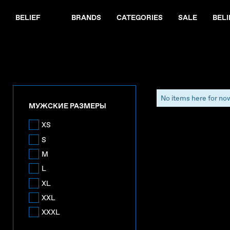
BELIEF
BRANDS
CATEGORIES
SALE
BELI
No items here for no
МУЖСКИЕ РАЗМЕРЫ
XS
S
M
L
XL
XXL
XXXL