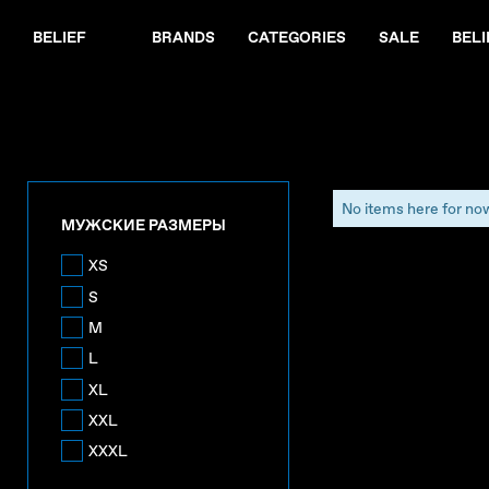
BELIEF
BRANDS
CATEGORIES
SALE
BELI
No items here for no
МУЖСКИЕ РАЗМЕРЫ
XS
S
M
L
XL
XXL
XXXL